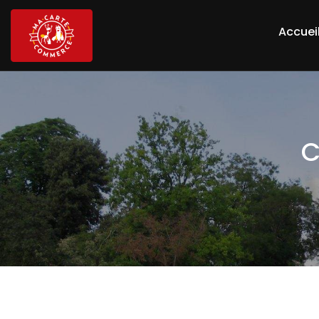
Accuei
C