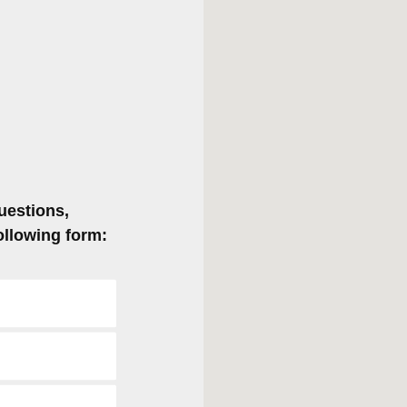
uestions,
ollowing form: